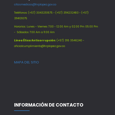
citasmedicas@hrplopez.gov.co
Teléfonos:
(+57) 3043251875 - (+57) 3114232493 - (+57)
3114131075
Horarios: Lunes - Viernes 7:00 - 12:00 Am y 02:00 Pm 05:00 Pm
-
Sábados 7:00 Am a 11:00 Am
Línea Ética Anticorrupción
: (+57) 318 3546240 -
oficialcumplimiento@hrplopez.gov.co
MAPA DEL SITIO
INFORMACIÓN DE CONTACTO