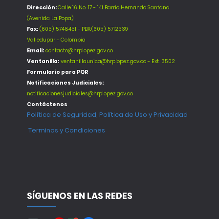
Dirección:
Calle 16 No. 17 - 141 Barrio Hernando Santana
(Avenida La Popa)
Fax:
(605) 5748451 - PBX:(605) 5712339
Valledupar - Colombia
Email:
contacto@hrplopez.gov.co
Ventanilla:
ventanillaunica@hrplopez.gov.co - Ext. 3502
Formulario para PQR
Notificaciones Judiciales:
notificacionesjudiciales@hrplopez.gov.co
Contáctenos
Política de Seguridad, Política de Uso y Privacidad
Terminos y Condiciones
SÍGUENOS EN LAS REDES