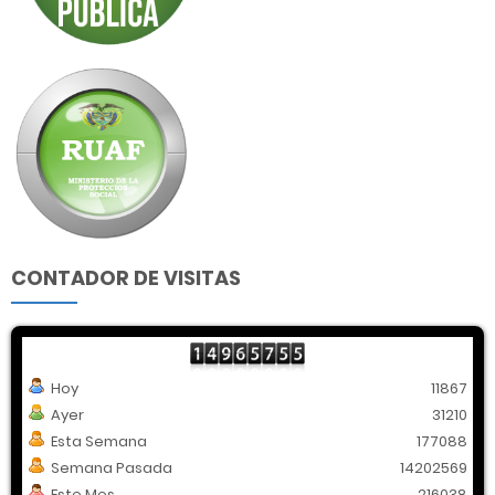
CONTADOR DE VISITAS
Hoy
11867
Ayer
31210
Esta Semana
177088
Semana Pasada
14202569
Este Mes
216038