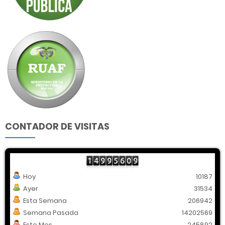
CONTADOR DE VISITAS
Hoy
10187
Ayer
31534
Esta Semana
206942
Semana Pasada
14202569
Este Mes
245892