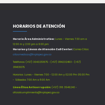
HORARIOS DE ATENCIÓN
Horario Área Administrativa:
Lunes - Viernes 7:30 am a
12:00 m y 2:00 pm a 6:00 pm
Horarios y Lineas de Atención Call Center:
Correo Citas:
citasmedicas@hrplopez.gov.co
Teléfonos:
(+57) 3043251875 - (+57) 3114232493 - (+57)
3114131075
Horarios: Lunes - Viernes 7:00 - 12:00 Am y 02:00 Pm 05:00 Pm
-
Sábados 7:00 Am a 11:00 Am
Línea Ética Anticorrupción
: (+57) 318 3546240 -
oficialcumplimiento@hrplopez.gov.co