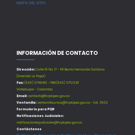
MAPA DEL SITIO
INFORMACIÓN DE CONTACTO
Dirección:
Calle 16 No. 17 - 141 Barrio Hernando Santana
(Avenida La Popa)
Fax:
(605) 5748451 - PBX:(605) 5712339
Valledupar - Colombia
Email:
contacto@hrplopez.gov.co
Ventanilla:
ventanillaunica@hrplopez.gov.co - Ext. 3502
Formulario para PQR
Notificaciones Judiciales:
notificacionesjudiciales@hrplopez.gov.co
Contáctenos