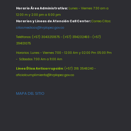
Horario Área Administrativa:
Lunes - Viernes 7:30 am a
12:00 m y 2:00 pm a 6:00 pm
Horarios y Lineas de Atención Call Center:
Correo Citas:
citasmedicas@hrplopez.gov.co
Teléfonos:
(+57) 3043251875 - (+57) 3114232493 - (+57)
3114131075
Horarios: Lunes - Viernes 7:00 - 12:00 Am y 02:00 Pm 05:00 Pm
-
Sábados 7:00 Am a 11:00 Am
Línea Ética Anticorrupción
: (+57) 318 3546240 -
oficialcumplimiento@hrplopez.gov.co
MAPA DEL SITIO