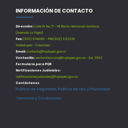
INFORMACIÓN DE CONTACTO
Dirección:
Calle 16 No. 17 - 141 Barrio Hernando Santana
(Avenida La Popa)
Fax:
(605) 5748451 - PBX:(605) 5712339
Valledupar - Colombia
Email:
contacto@hrplopez.gov.co
Ventanilla:
ventanillaunica@hrplopez.gov.co - Ext. 3502
Formulario para PQR
Notificaciones Judiciales:
notificacionesjudiciales@hrplopez.gov.co
Contáctenos
Política de Seguridad, Política de Uso y Privacidad
Terminos y Condiciones