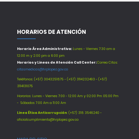
HORARIOS DE ATENCIÓN
Horario Área Administrativa:
Lunes - Viernes 7:30 am a
12:00 m y 2:00 pm a 6:00 pm
Horarios y Lineas de Atención Call Center:
Correo Citas:
citasmedicas@hrplopez.gov.co
Teléfonos:
(+57) 3043251875 - (+57) 3114232493 - (+57)
3114131075
Horarios: Lunes - Viernes 7:00 - 12:00 Am y 02:00 Pm 05:00 Pm
-
Sábados 7:00 Am a 11:00 Am
Línea Ética Anticorrupción
: (+57) 318 3546240 -
oficialcumplimiento@hrplopez.gov.co