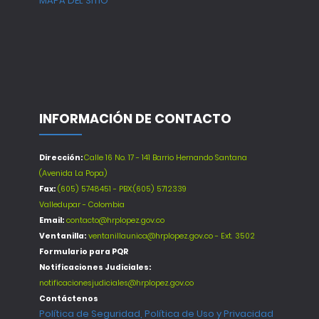
MAPA DEL SITIO
INFORMACIÓN DE CONTACTO
Dirección:
Calle 16 No. 17 - 141 Barrio Hernando Santana
(Avenida La Popa)
Fax:
(605) 5748451 - PBX:(605) 5712339
Valledupar - Colombia
Email:
contacto@hrplopez.gov.co
Ventanilla:
ventanillaunica@hrplopez.gov.co - Ext. 3502
Formulario para PQR
Notificaciones Judiciales:
notificacionesjudiciales@hrplopez.gov.co
Contáctenos
Política de Seguridad, Política de Uso y Privacidad