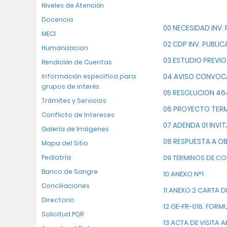
Niveles de Atención
Docencia
00 NECESIDAD INV
MECI
02 CDP INV. PUBLI
Humanizacion
03 ESTUDIO PREVI
Rendición de Cuentas
Información especifica para
04 AVISO CONVOCA
grupos de interés
05 RESOLUCION 46
Trámites y Servicios
06 PROYECTO TERM
Conflicto de Intereses
07 ADENDA 01 INV
Galería de Imágenes
08 RESPUESTA A O
Mapa del Sitio
Pediatría
09 TERMINOS DE CO
Banco de Sangre
10 ANEXO N°1
Conciliaciones
11 ANEXO 2 CARTA 
Directorio
12 GE-FR-018. FORM
Solicitud PQR
13 ACTA DE VISITA