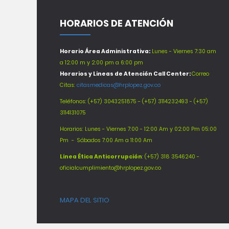
HORARIOS DE ATENCIÓN
Horario Área Administrativa:
Lunes - Viernes 7:30 am
a 12:00 m y 2:00 pm a 6:00 pm
Horarios y Lineas de Atención Call Center:
Correo
Citas:
citasmedicas@hrplopez.gov.co
Teléfonos:
(+57) 3043251875 - (+57) 3114232493 - (+57)
3114131075
Horarios: Lunes - Viernes 7:00 - 12:00 Am y 02:00 Pm 05:00
Pm -
Sábados 7:00 Am a 11:00 Am
Línea Ética Anticorrupción
: (+57) 318 3546240 -
oficialcumplimiento@hrplopez.gov.co
MAPA DEL SITIO