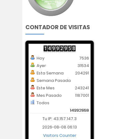
CONTADOR DE VISITAS
Hoy
7536
Ayer
31534
Esta Semana
204291
Semana Pasada
Este Mes
243241
Mes Pasado
1187001
Todos
14992958
14202569
Tu IP: 43.157.147.3
2026-08-08 06:13
Visitors Counter