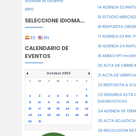
Acceder al Sistema
14 ADENDA 02 INVI
MIPG
15 ESTUDIO MERCAD
SELECCIONE IDIOMA...
16 RESPUESTA OBSE
17 ADENDA 03 INV.
ES
EN
18 ADENDA 04 INVI
CALENDARIO DE
EVENTOS
19 ANEXO N°1 modif
20 ACTA DE CIERRE
October 2050
21 ACTA DE VERIFI
S
M
T
W
T
F
S
22 RESPUESTA A SO
1
23 SEGUNDA ACTA D
2
3
4
5
6
7
8
DIAGNOSTICAS
9
10
11
12
13
14
15
16
17
18
19
20
21
22
24 ADENDA 05 TERM
23
24
25
26
27
28
29
25 ACTA ADJUDICA
30
31
26 RESOLUCION 50