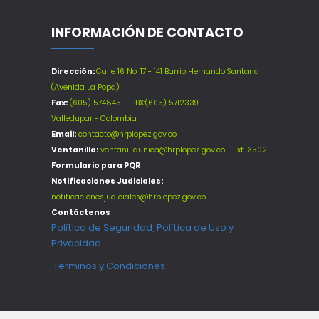
INFORMACIÓN DE CONTACTO
Dirección:
Calle 16 No. 17 - 141 Barrio Hernando Santana
(Avenida La Popa)
Fax:
(605) 5748451 - PBX:(605) 5712339
Valledupar - Colombia
Email:
contacto@hrplopez.gov.co
Ventanilla:
ventanillaunica@hrplopez.gov.co - Ext. 3502
Formulario para PQR
Notificaciones Judiciales:
notificacionesjudiciales@hrplopez.gov.co
Contáctenos
Política de Seguridad, Política de Uso y
Privacidad
Terminos y Condiciones