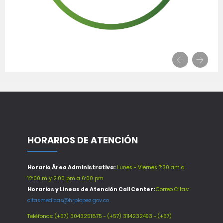
HORARIOS DE ATENCIÓN
Horario Área Administrativa:
Lunes - Viernes 7:30 am a
12:00 m y 2:00 pm a 6:00 pm
Horarios y Lineas de Atención Call Center:
Correo Citas:
citasmedicas@hrplopez.gov.co
Teléfonos:
(+57) 3043251875 - (+57) 3114232493 - (+57)