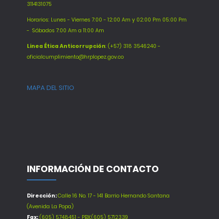
3114131075
Horarios: Lunes - Viernes 7:00 - 12:00 Am y 02:00 Pm 05:00 Pm
-
Sábados 7:00 Am a 11:00 Am
Línea Ética Anticorrupción
: (+57) 318 3546240 -
oficialcumplimiento@hrplopez.gov.co
MAPA DEL SITIO
INFORMACIÓN DE CONTACTO
Dirección:
Calle 16 No. 17 - 141 Barrio Hernando Santana
(Avenida La Popa)
Fax:
(605) 5748451 - PBX:(605) 5712339