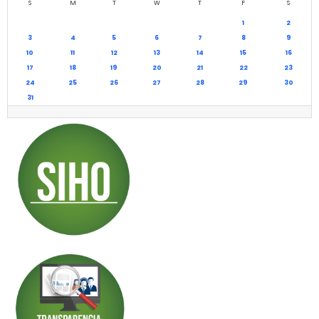
S
M
T
W
T
F
S
1
2
3
4
5
6
7
8
9
10
11
12
13
14
15
16
17
18
19
20
21
22
23
24
25
26
27
28
29
30
31