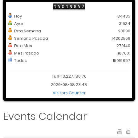
Hoy
34435
Ayer
31534
Esta Semana
231190
Semana Pasada
14202569
Este Mes
270140
Mes Pasado
1187001
Todos
15019857
Tu IP: 3.227.180.70
2026-08-08 23:48
Visitors Counter
Events Calendar