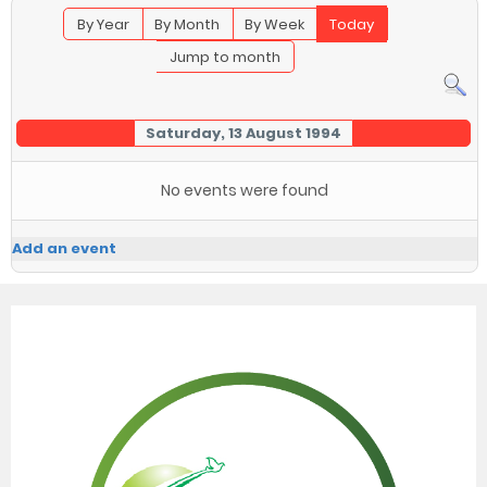
By Year
By Month
By Week
Today
Jump to month
Saturday, 13 August 1994
No events were found
Add an event