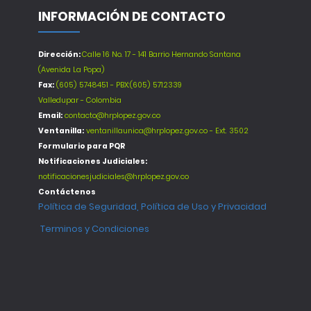
INFORMACIÓN DE CONTACTO
Dirección:
Calle 16 No. 17 - 141 Barrio Hernando Santana
(Avenida La Popa)
Fax:
(605) 5748451 - PBX:(605) 5712339
Valledupar - Colombia
Email:
contacto@hrplopez.gov.co
Ventanilla:
ventanillaunica@hrplopez.gov.co - Ext. 3502
Formulario para PQR
Notificaciones Judiciales:
notificacionesjudiciales@hrplopez.gov.co
Contáctenos
Política de Seguridad, Política de Uso y Privacidad
Terminos y Condiciones