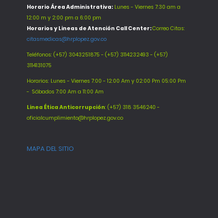
Horario Área Administrativa:
Lunes - Viernes 7:30 am a
12:00 m y 2:00 pm a 6:00 pm
Horarios y Lineas de Atención Call Center:
Correo Citas:
citasmedicas@hrplopez.gov.co
Teléfonos:
(+57) 3043251875 - (+57) 3114232493 - (+57)
3114131075
Horarios: Lunes - Viernes 7:00 - 12:00 Am y 02:00 Pm 05:00 Pm
-
Sábados 7:00 Am a 11:00 Am
Línea Ética Anticorrupción
: (+57) 318 3546240 -
oficialcumplimiento@hrplopez.gov.co
MAPA DEL SITIO