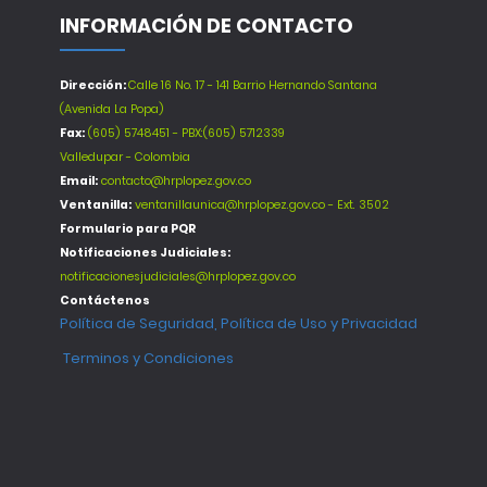
INFORMACIÓN DE CONTACTO
Dirección:
Calle 16 No. 17 - 141 Barrio Hernando Santana
(Avenida La Popa)
Fax:
(605) 5748451 - PBX:(605) 5712339
Valledupar - Colombia
Email:
contacto@hrplopez.gov.co
Ventanilla:
ventanillaunica@hrplopez.gov.co - Ext. 3502
Formulario para PQR
Notificaciones Judiciales:
notificacionesjudiciales@hrplopez.gov.co
Contáctenos
Política de Seguridad, Política de Uso y Privacidad
Terminos y Condiciones