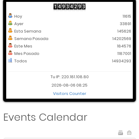
Hoy
11615
Ayer
33891
Esta Semana
145626
Semana Pasada
14202569
Este Mes
184576
Mes Pasado
1187001
Todos
14934293
Tu IP: 220.181.108.80
2026-08-06 08:25
Visitors Counter
Events Calendar