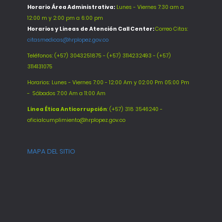
Horario Área Administrativa:
Lunes - Viernes 7:30 am a
12:00 m y 2:00 pm a 6:00 pm
Horarios y Lineas de Atención Call Center:
Correo Citas:
citasmedicas@hrplopez.gov.co
Teléfonos:
(+57) 3043251875 - (+57) 3114232493 - (+57)
3114131075
Horarios: Lunes - Viernes 7:00 - 12:00 Am y 02:00 Pm 05:00 Pm
-
Sábados 7:00 Am a 11:00 Am
Línea Ética Anticorrupción
: (+57) 318 3546240 -
oficialcumplimiento@hrplopez.gov.co
MAPA DEL SITIO