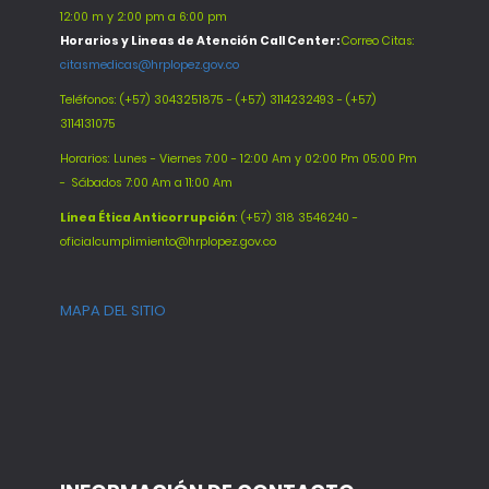
12:00 m y 2:00 pm a 6:00 pm
Horarios y Lineas de Atención Call Center:
Correo Citas:
citasmedicas@hrplopez.gov.co
Teléfonos:
(+57) 3043251875 - (+57) 3114232493 - (+57)
3114131075
Horarios: Lunes - Viernes 7:00 - 12:00 Am y 02:00 Pm 05:00 Pm
-
Sábados 7:00 Am a 11:00 Am
Línea Ética Anticorrupción
: (+57) 318 3546240 -
oficialcumplimiento@hrplopez.gov.co
MAPA DEL SITIO