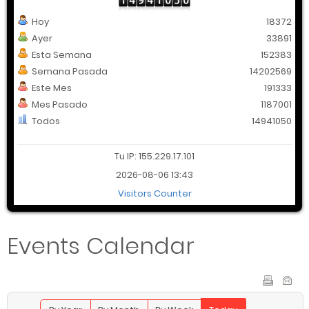
Hoy
18372
Ayer
33891
Esta Semana
152383
Semana Pasada
14202569
Este Mes
191333
Mes Pasado
1187001
Todos
14941050
Tu IP: 155.229.17.101
2026-08-06 13:43
Visitors Counter
Events Calendar