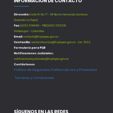
INFORMACIÓN DE CONTACTO
Dirección:
Calle 16 No. 17 - 141 Barrio Hernando Santana
(Avenida La Popa)
Fax:
(605) 5748451 - PBX:(605) 5712339
Valledupar - Colombia
Email:
contacto@hrplopez.gov.co
Ventanilla:
ventanillaunica@hrplopez.gov.co - Ext. 3502
Formulario para PQR
Notificaciones Judiciales:
notificacionesjudiciales@hrplopez.gov.co
Contáctenos
Política de Seguridad, Política de Uso y Privacidad
Terminos y Condiciones
SÍGUENOS EN LAS REDES