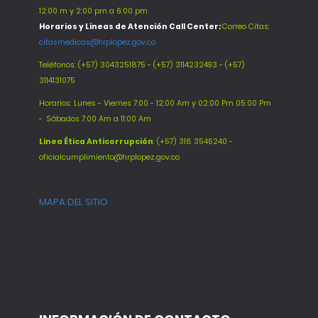
12:00 m y 2:00 pm a 6:00 pm
Horarios y Lineas de Atención Call Center:
Correo Citas:
citasmedicas@hrplopez.gov.co
Teléfonos:
(+57) 3043251875 - (+57) 3114232493 - (+57)
3114131075
Horarios: Lunes - Viernes 7:00 - 12:00 Am y 02:00 Pm 05:00 Pm
-
Sábados 7:00 Am a 11:00 Am
Línea Ética Anticorrupción
: (+57) 318 3546240 -
oficialcumplimiento@hrplopez.gov.co
MAPA DEL SITIO