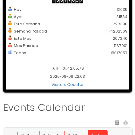
Hoy
31635
Ayer
31534
Esta Semana
228390
Semana Pasada
14202569
Este Mes
267340
Mes Pasado
1187001
Todos
15017057
Tu IP: 101.42.65.78
2026-08-08 22:03
Visitors Counter
Events Calendar