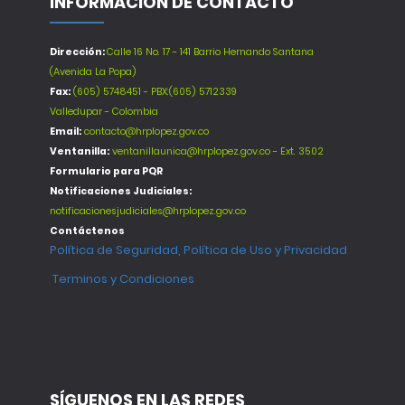
INFORMACIÓN DE CONTACTO
Dirección:
Calle 16 No. 17 - 141 Barrio Hernando Santana
(Avenida La Popa)
Fax:
(605) 5748451 - PBX:(605) 5712339
Valledupar - Colombia
Email:
contacto@hrplopez.gov.co
Ventanilla:
ventanillaunica@hrplopez.gov.co - Ext. 3502
Formulario para PQR
Notificaciones Judiciales:
notificacionesjudiciales@hrplopez.gov.co
Contáctenos
Política de Seguridad, Política de Uso y Privacidad
Terminos y Condiciones
SÍGUENOS EN LAS REDES