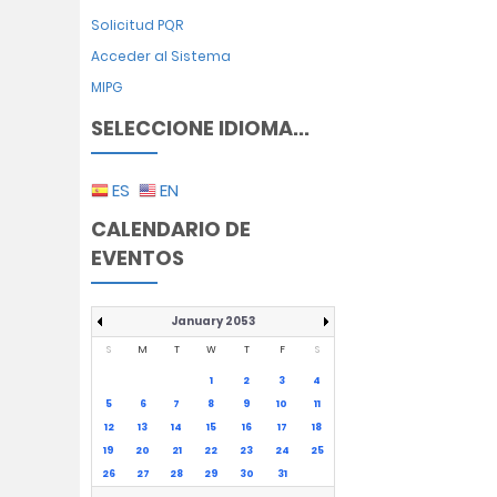
Solicitud PQR
Acceder al Sistema
MIPG
SELECCIONE IDIOMA...
ES
EN
CALENDARIO DE
EVENTOS
January 2053
S
M
T
W
T
F
S
1
2
3
4
5
6
7
8
9
10
11
12
13
14
15
16
17
18
19
20
21
22
23
24
25
26
27
28
29
30
31