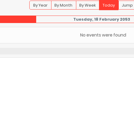
By Year
By Month
By Week
Today
Jump 
Tuesday, 18 February 2053
No events were found