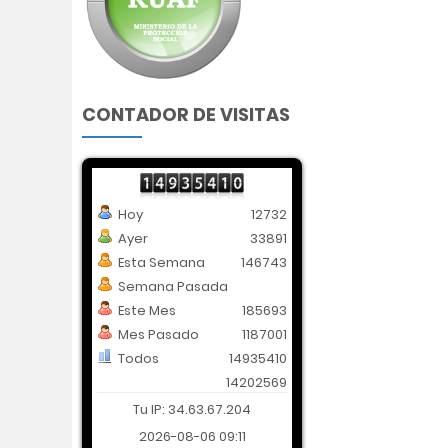
CONTADOR DE VISITAS
Hoy
12732
Ayer
33891
Esta Semana
146743
Semana Pasada
Este Mes
185693
Mes Pasado
1187001
Todos
14935410
14202569
Tu IP: 34.63.67.204
2026-08-06 09:11