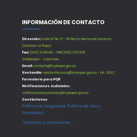
INFORMACIÓN DE CONTACTO
Dirección:
Calle 16 No. 17 - 141 Barrio Hernando Santana
(Avenida La Popa)
Fax:
(605) 5748451 - PBX:(605) 5712339
Valledupar - Colombia
Email:
contacto@hrplopez.gov.co
Ventanilla:
ventanillaunica@hrplopez.gov.co - Ext. 3502
Formulario para PQR
Notificaciones Judiciales:
notificacionesjudiciales@hrplopez.gov.co
Contáctenos
Política de Seguridad, Política de Uso y
Privacidad
Terminos y Condiciones