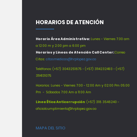
HORARIOS DE ATENCIÓN
Horario Área Administrativa:
Lunes - Viernes 7:30 am
a 12:00 m y 2:00 pm a 6:00 pm
Horarios y Lineas de Atención Call Center:
Correo
Citas:
citasmedicas@hrplopez.gov.co
Teléfonos:
(+57) 3043251875 - (+57) 3114232493 - (+57)
3114131075
Horarios: Lunes - Viernes 7:00 - 12:00 Am y 02:00 Pm 05:00
Pm -
Sábados 7:00 Am a 11:00 Am
Línea Ética Anticorrupción
: (+57) 318 3546240 -
oficialcumplimiento@hrplopez.gov.co
MAPA DEL SITIO