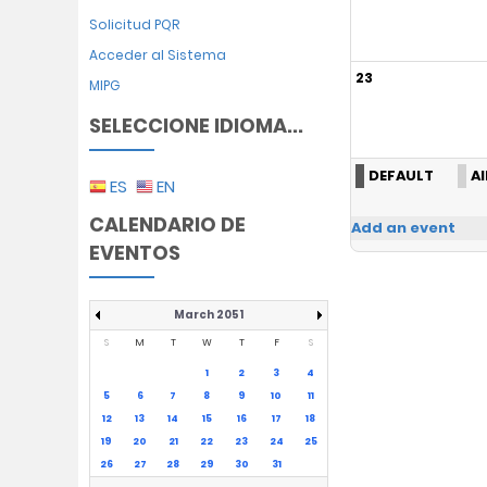
Solicitud PQR
Acceder al Sistema
23
MIPG
SELECCIONE IDIOMA...
DEFAULT
Al
ES
EN
CALENDARIO DE
Add an event
EVENTOS
March 2051
S
M
T
W
T
F
S
1
2
3
4
5
6
7
8
9
10
11
12
13
14
15
16
17
18
19
20
21
22
23
24
25
26
27
28
29
30
31