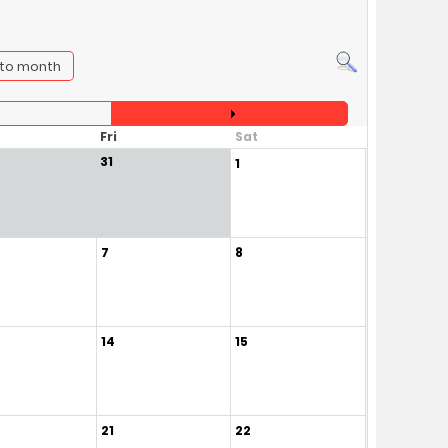
to month
Fri
Sat
31
1
7
8
14
15
21
22