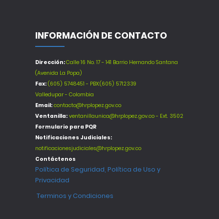
INFORMACIÓN DE CONTACTO
Dirección:
Calle 16 No. 17 - 141 Barrio Hernando Santana
(Avenida La Popa)
Fax:
(605) 5748451 - PBX:(605) 5712339
Valledupar - Colombia
Email:
contacto@hrplopez.gov.co
Ventanilla:
ventanillaunica@hrplopez.gov.co - Ext. 3502
Formulario para PQR
Notificaciones Judiciales:
notificacionesjudiciales@hrplopez.gov.co
Contáctenos
Política de Seguridad, Política de Uso y
Privacidad
Terminos y Condiciones