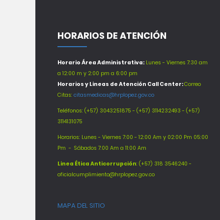
HORARIOS DE ATENCIÓN
Horario Área Administrativa:
Lunes - Viernes 7:30 am
a 12:00 m y 2:00 pm a 6:00 pm
Horarios y Lineas de Atención Call Center:
Correo
Citas:
citasmedicas@hrplopez.gov.co
Teléfonos:
(+57) 3043251875 - (+57) 3114232493 - (+57)
3114131075
Horarios: Lunes - Viernes 7:00 - 12:00 Am y 02:00 Pm 05:00
Pm -
Sábados 7:00 Am a 11:00 Am
Línea Ética Anticorrupción
: (+57) 318 3546240 -
oficialcumplimiento@hrplopez.gov.co
MAPA DEL SITIO