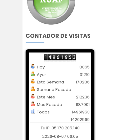
CONTADOR DE VISITAS
Hoy
8065
Ayer
31210
Esta Semana
173286
Semana Pasada
Este Mes
212236
Mes Pasado
1187001
Todos
14961953
14202569
Tu IP: 35.170.205.140
2026-08-07 06:05