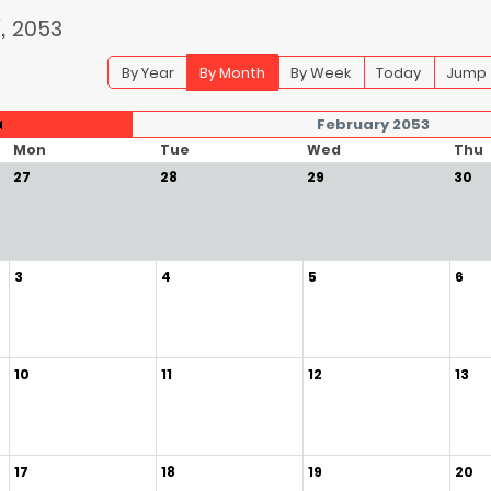
,
2053
By Year
By Month
By Week
Today
Jump 
February 2053
Mon
Tue
Wed
Thu
27
28
29
30
3
4
5
6
10
11
12
13
17
18
19
20