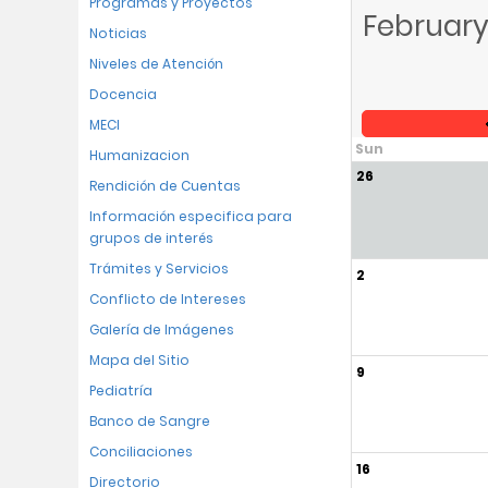
Programas y Proyectos
February
Noticias
Niveles de Atención
Docencia
MECI
Sun
Humanizacion
26
Rendición de Cuentas
Información especifica para
grupos de interés
Trámites y Servicios
2
Conflicto de Intereses
Galería de Imágenes
Mapa del Sitio
9
Pediatría
Banco de Sangre
Conciliaciones
16
Directorio