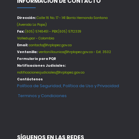
INFORMACIÓN DE CONTACTO
Dirección:
Calle 16 No. 17 - 141 Barrio Hernando Santana
(Avenida La Popa)
Fax:
(605) 5748451 - PBX:(605) 5712339
Valledupar - Colombia
Email:
contacto@hrplopez.gov.co
Ventanilla:
ventanillaunica@hrplopez.gov.co - Ext. 3502
Formulario para PQR
Notificaciones Judiciales:
notificacionesjudiciales@hrplopez.gov.co
Contáctenos
Política de Seguridad, Política de Uso y Privacidad
Terminos y Condiciones
SÍGUENOS EN LAS REDES