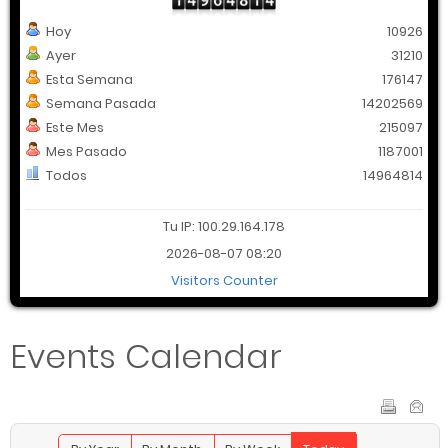
Hoy
10926
Ayer
31210
Esta Semana
176147
Semana Pasada
14202569
Este Mes
215097
Mes Pasado
1187001
Todos
14964814
Tu IP: 100.29.164.178
2026-08-07 08:20
Visitors Counter
Events Calendar