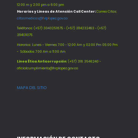
12:00 m y 2:00 pm a 6:00 pm
Horarios y Lineas de Atención Call Center:
Correo Citas:
citasmedicas@hrplopez.gov.co
Teléfonos:
(+57) 3043251875 - (+57) 3114232493 - (+57)
3114131075
Horarios: Lunes - Viernes 7:00 - 12:00 Am y 02:00 Pm 05:00 Pm
-
Sábados 7:00 Am a 11:00 Am
Línea Ética Anticorrupción
: (+57) 318 3546240 -
oficialcumplimiento@hrplopez.gov.co
MAPA DEL SITIO