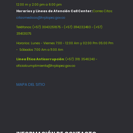
12:00 m y 2:00 pm a 6:00 pm
Horarios y Lineas de Atención Call Center:
Correo Citas:
citasmedicas@hrplopez.gov.co
Teléfonos:
(+57) 3043251875 - (+57) 3114232493 - (+57)
3114131075
Horarios: Lunes - Viernes 7:00 - 12:00 Am y 02:00 Pm 05:00 Pm
-
Sábados 7:00 Am a 11:00 Am
Línea Ética Anticorrupción
: (+57) 318 3546240 -
oficialcumplimiento@hrplopez.gov.co
MAPA DEL SITIO