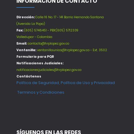
INFORMACIÓN DE CONTACTO
Dirección:
Calle 16 No. 17 - 141 Barrio Hernando Santana
(Avenida La Popa)
Fax:
(605) 5748451 - PBX:(605) 5712339
Valledupar - Colombia
Email:
contacto@hrplopez.gov.co
Ventanilla:
ventanillaunica@hrplopez.gov.co - Ext. 3502
Formulario para PQR
Notificaciones Judiciales:
notificacionesjudiciales@hrplopez.gov.co
Contáctenos
Política de Seguridad, Política de Uso y Privacidad
Terminos y Condiciones
SÍGUENOS EN LAS REDES