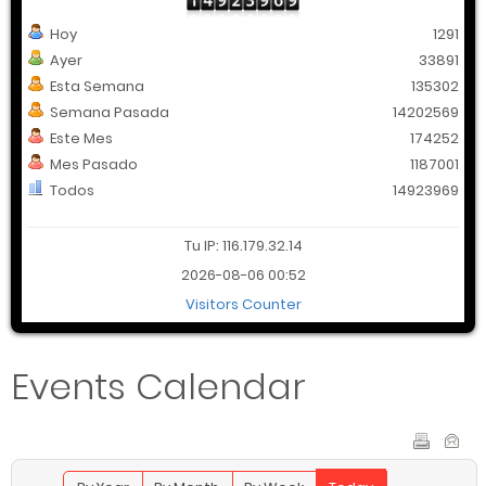
Hoy
1291
Ayer
33891
Esta Semana
135302
Semana Pasada
14202569
Este Mes
174252
Mes Pasado
1187001
Todos
14923969
Tu IP: 116.179.32.14
2026-08-06 00:52
Visitors Counter
Events Calendar