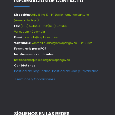
INFORMACIÓN DE CONTACTO
Dirección:
Calle 16 No. 17 - 141 Barrio Hernando Santana
(Avenida La Popa)
Fax:
(605) 5748451 - PBX:(605) 5712339
Valledupar - Colombia
Email:
contacto@hrplopez.gov.co
Ventanilla:
ventanillaunica@hrplopez.gov.co - Ext. 3502
Formulario para PQR
Notificaciones Judiciales:
notificacionesjudiciales@hrplopez.gov.co
Contáctenos
Política de Seguridad, Política de Uso y Privacidad
Terminos y Condiciones
SÍGUENOS EN LAS REDES