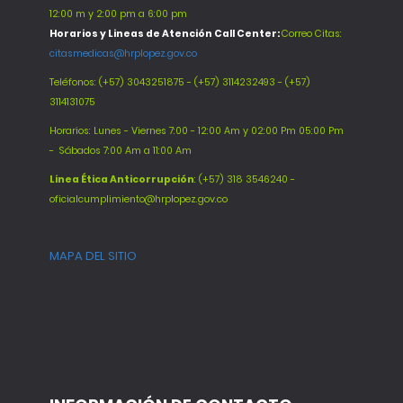
12:00 m y 2:00 pm a 6:00 pm
Horarios y Lineas de Atención Call Center:
Correo Citas:
citasmedicas@hrplopez.gov.co
Teléfonos:
(+57) 3043251875 - (+57) 3114232493 - (+57)
3114131075
Horarios: Lunes - Viernes 7:00 - 12:00 Am y 02:00 Pm 05:00 Pm
-
Sábados 7:00 Am a 11:00 Am
Línea Ética Anticorrupción
: (+57) 318 3546240 -
oficialcumplimiento@hrplopez.gov.co
MAPA DEL SITIO