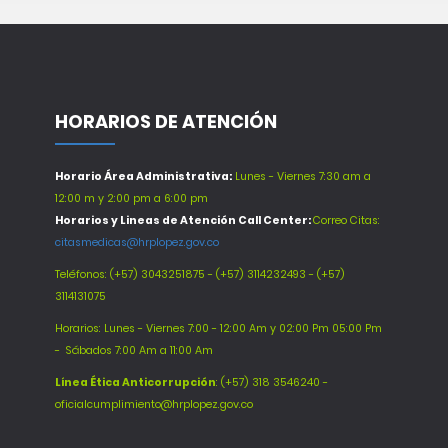
HORARIOS DE ATENCIÓN
Horario Área Administrativa:
Lunes - Viernes 7:30 am a
12:00 m y 2:00 pm a 6:00 pm
Horarios y Lineas de Atención Call Center:
Correo Citas:
citasmedicas@hrplopez.gov.co
Teléfonos:
(+57) 3043251875 - (+57) 3114232493 - (+57)
3114131075
Horarios: Lunes - Viernes 7:00 - 12:00 Am y 02:00 Pm 05:00 Pm
-
Sábados 7:00 Am a 11:00 Am
Línea Ética Anticorrupción
: (+57) 318 3546240 -
oficialcumplimiento@hrplopez.gov.co