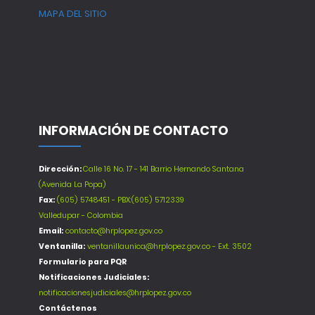
MAPA DEL SITIO
INFORMACIÓN DE CONTACTO
Dirección:
Calle 16 No. 17 - 141 Barrio Hernando Santana
(Avenida La Popa)
Fax:
(605) 5748451 - PBX:(605) 5712339
Valledupar - Colombia
Email:
contacto@hrplopez.gov.co
Ventanilla:
ventanillaunica@hrplopez.gov.co - Ext. 3502
Formulario para PQR
Notificaciones Judiciales:
notificacionesjudiciales@hrplopez.gov.co
Contáctenos