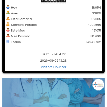
Hoy
18054
Ayer
33891
Esta Semana
152065
Semana Pasada
14202569
Este Mes
191015
Mes Pasado
1187001
Todos
14940732
Tu IP: 57.141.4.22
2026-08-06 13:28
Visitors Counter