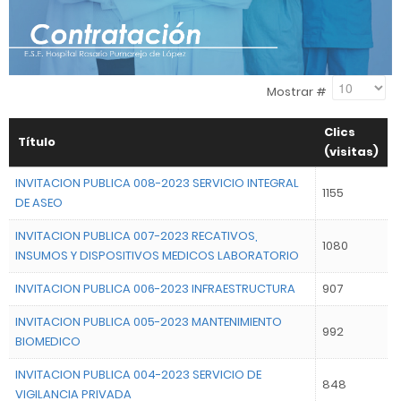
Mostrar #
Clics
Título
(visitas)
INVITACION PUBLICA 008-2023 SERVICIO INTEGRAL
1155
DE ASEO
INVITACION PUBLICA 007-2023 RECATIVOS,
1080
INSUMOS Y DISPOSITIVOS MEDICOS LABORATORIO
INVITACION PUBLICA 006-2023 INFRAESTRUCTURA
907
INVITACION PUBLICA 005-2023 MANTENIMIENTO
992
BIOMEDICO
INVITACION PUBLICA 004-2023 SERVICIO DE
848
VIGILANCIA PRIVADA