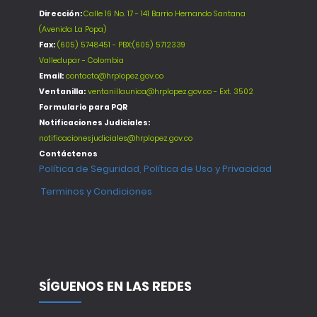
Dirección:
Calle 16 No. 17 - 141 Barrio Hernando Santana
(Avenida La Popa)
Fax:
(605) 5748451 - PBX:(605) 5712339
Valledupar - Colombia
Email:
contacto@hrplopez.gov.co
Ventanilla:
ventanillaunica@hrplopez.gov.co - Ext. 3502
Formulario para PQR
Notificaciones Judiciales:
notificacionesjudiciales@hrplopez.gov.co
Contáctenos
Política de Seguridad, Política de Uso y Privacidad
Terminos y Condiciones
SÍGUENOS EN LAS REDES