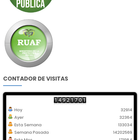
CONTADOR DE VISITAS
Hoy
32914
Ayer
32364
Esta Semana
133034
Semana Pasada
14202569
Este Mes
171984