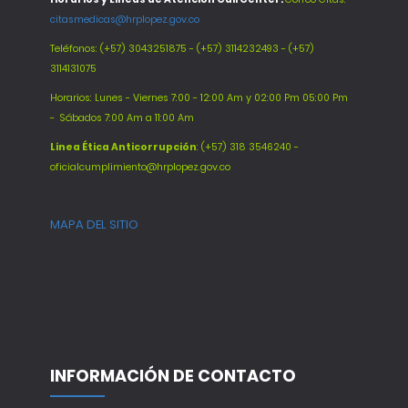
citasmedicas@hrplopez.gov.co
Teléfonos:
(+57) 3043251875 - (+57) 3114232493 - (+57)
3114131075
Horarios: Lunes - Viernes 7:00 - 12:00 Am y 02:00 Pm 05:00 Pm
-
Sábados 7:00 Am a 11:00 Am
Línea Ética Anticorrupción
: (+57) 318 3546240 -
oficialcumplimiento@hrplopez.gov.co
MAPA DEL SITIO
INFORMACIÓN DE CONTACTO