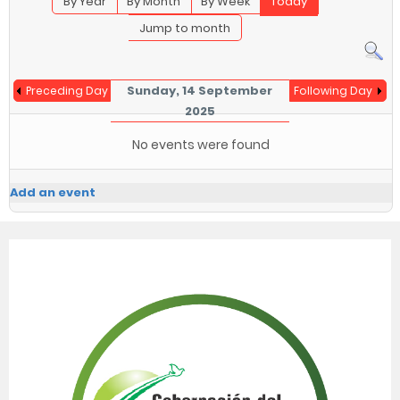
By Year
By Month
By Week
Today
Jump to month
Sunday, 14 September
Preceding Day
Following Day
2025
No events were found
Add an event