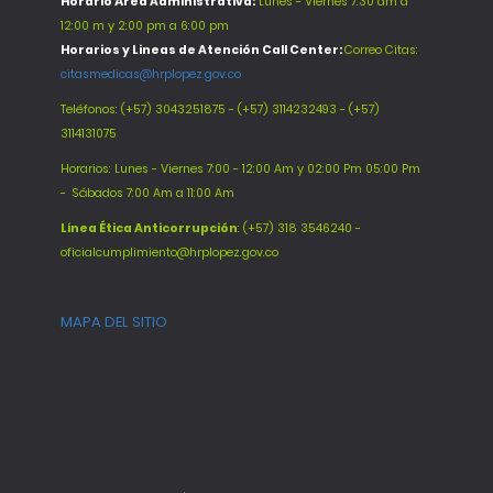
Horario Área Administrativa:
Lunes - Viernes 7:30 am a
12:00 m y 2:00 pm a 6:00 pm
Horarios y Lineas de Atención Call Center:
Correo Citas:
citasmedicas@hrplopez.gov.co
Teléfonos:
(+57) 3043251875 - (+57) 3114232493 - (+57)
3114131075
Horarios: Lunes - Viernes 7:00 - 12:00 Am y 02:00 Pm 05:00 Pm
-
Sábados 7:00 Am a 11:00 Am
Línea Ética Anticorrupción
: (+57) 318 3546240 -
oficialcumplimiento@hrplopez.gov.co
MAPA DEL SITIO