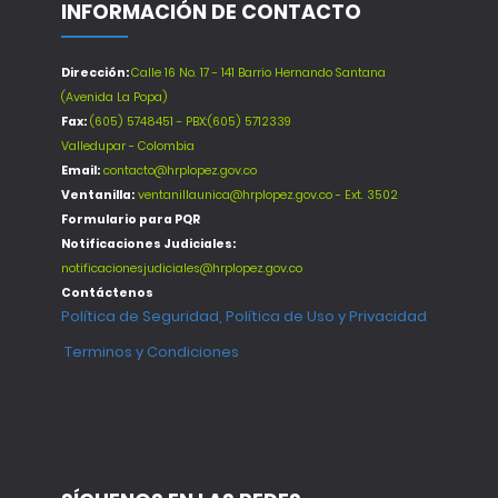
INFORMACIÓN DE CONTACTO
Dirección:
Calle 16 No. 17 - 141 Barrio Hernando Santana
(Avenida La Popa)
Fax:
(605) 5748451 - PBX:(605) 5712339
Valledupar - Colombia
Email:
contacto@hrplopez.gov.co
Ventanilla:
ventanillaunica@hrplopez.gov.co - Ext. 3502
Formulario para PQR
Notificaciones Judiciales:
notificacionesjudiciales@hrplopez.gov.co
Contáctenos
Política de Seguridad, Política de Uso y Privacidad
Terminos y Condiciones