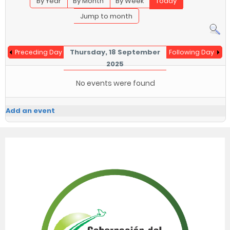
By Year
By Month
By Week
Today
Jump to month
Thursday, 18 September
Preceding Day
Following Day
2025
No events were found
Add an event