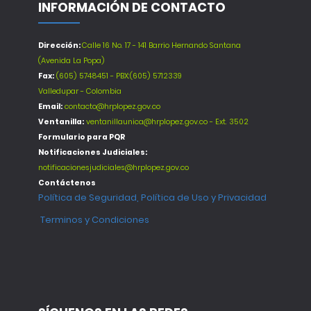
INFORMACIÓN DE CONTACTO
Dirección:
Calle 16 No. 17 - 141 Barrio Hernando Santana
(Avenida La Popa)
Fax:
(605) 5748451 - PBX:(605) 5712339
Valledupar - Colombia
Email:
contacto@hrplopez.gov.co
Ventanilla:
ventanillaunica@hrplopez.gov.co - Ext. 3502
Formulario para PQR
Notificaciones Judiciales:
notificacionesjudiciales@hrplopez.gov.co
Contáctenos
Política de Seguridad, Política de Uso y Privacidad
Terminos y Condiciones