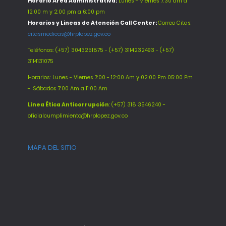
Horario Área Administrativa:
Lunes - Viernes 7:30 am a
12:00 m y 2:00 pm a 6:00 pm
Horarios y Lineas de Atención Call Center:
Correo Citas:
citasmedicas@hrplopez.gov.co
Teléfonos:
(+57) 3043251875 - (+57) 3114232493 - (+57)
3114131075
Horarios: Lunes - Viernes 7:00 - 12:00 Am y 02:00 Pm 05:00 Pm
-
Sábados 7:00 Am a 11:00 Am
Línea Ética Anticorrupción
: (+57) 318 3546240 -
oficialcumplimiento@hrplopez.gov.co
MAPA DEL SITIO